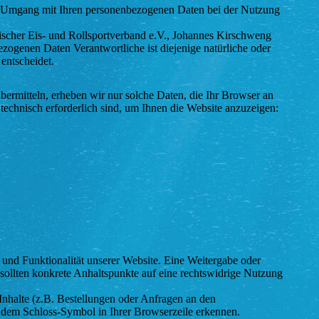
den Umgang mit Ihren personenbezogenen Daten bei der Nutzung
scher Eis- und Rollsportverband e.V., Johannes Kirschweng
ogenen Daten Verantwortliche ist diejenige natürliche oder
entscheidet.
bermitteln, erheben wir nur solche Daten, die Ihr Browser an
 technisch erforderlich sind, um Ihnen die Website anzuzeigen:
t und Funktionalität unserer Website. Eine Weitergabe oder
, sollten konkrete Anhaltspunkte auf eine rechtswidrige Nutzung
nhalte (z.B. Bestellungen oder Anfragen an den
d dem Schloss-Symbol in Ihrer Browserzeile erkennen.