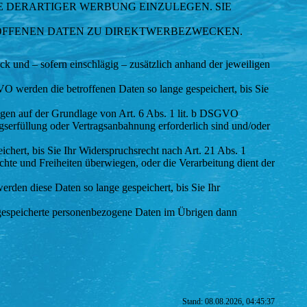
 DERARTIGER WERBUNG EINZULEGEN. SIE
OFFENEN DATEN ZU DIREKTWERBEZWECKEN.
 und – sofern einschlägig – zusätzlich anhand der jeweiligen
O werden die betroffenen Daten so lange gespeichert, bis Sie
ungen auf der Grundlage von Art. 6 Abs. 1 lit. b DSGVO
gserfüllung oder Vertragsanbahnung erforderlich sind und/oder
hert, bis Sie Ihr Widerspruchsrecht nach Art. 21 Abs. 1
te und Freiheiten überwiegen, oder die Verarbeitung dient der
den diese Daten so lange gespeichert, bis Sie Ihr
en gespeicherte personenbezogene Daten im Übrigen dann
Stand: 08.08.2026, 04:45:37