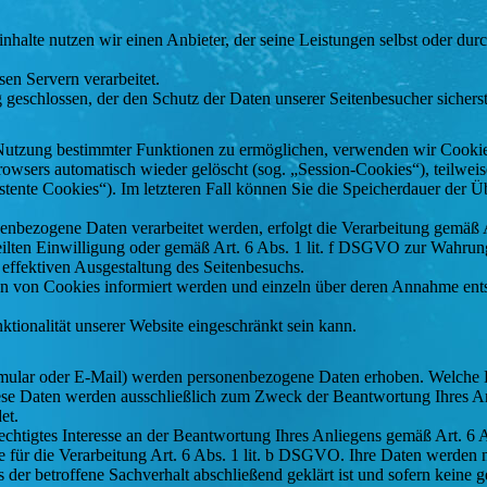
inhalte nutzen wir einen Anbieter, der seine Leistungen selbst oder d
en Servern verarbeitet.
geschlossen, der den Schutz der Daten unserer Seitenbesucher sicherste
Nutzung bestimmter Funktionen zu ermöglichen, verwenden wir Cookies,
wsers automatisch wieder gelöscht (sog. „Session-Cookies“), teilweis
istente Cookies“). Im letzteren Fall können Sie die Speicherdauer der
nenbezogene Daten verarbeitet werden, erfolgt die Verarbeitung gemäß
teilten Einwilligung oder gemäß Art. 6 Abs. 1 lit. f DSGVO zur Wahrung
 effektiven Ausgestaltung des Seitenbesuchs.
tzen von Cookies informiert werden und einzeln über deren Annahme en
tionalität unserer Website eingeschränkt sein kann.
mular oder E-Mail) werden personenbezogene Daten erhoben. Welche D
Diese Daten werden ausschließlich zum Zweck der Beantwortung Ihres A
et.
rechtigtes Interesse an der Beantwortung Ihres Anliegens gemäß Art. 6 
ge für die Verarbeitung Art. 6 Abs. 1 lit. b DSGVO. Ihre Daten werden
s der betroffene Sachverhalt abschließend geklärt ist und sofern keine