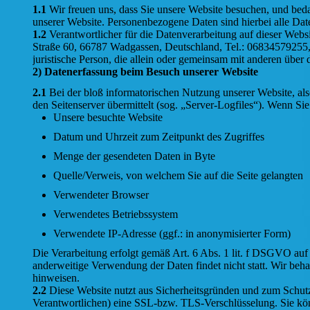
1.1
Wir freuen uns, dass Sie unsere Website besuchen, und bed
unserer Website. Personenbezogene Daten sind hierbei alle Date
1.2
Verantwortlicher für die Datenverarbeitung auf dieser We
Straße 60, 66787 Wadgassen, Deutschland, Tel.: 06834579255, E
juristische Person, die allein oder gemeinsam mit anderen übe
2) Datenerfassung beim Besuch unserer Website
2.1
Bei der bloß informatorischen Nutzung unserer Website, also
den Seitenserver übermittelt (sog. „Server-Logfiles“). Wenn Sie
Unsere besuchte Website
Datum und Uhrzeit zum Zeitpunkt des Zugriffes
Menge der gesendeten Daten in Byte
Quelle/Verweis, von welchem Sie auf die Seite gelangten
Verwendeter Browser
Verwendetes Betriebssystem
Verwendete IP-Adresse (ggf.: in anonymisierter Form)
Die Verarbeitung erfolgt gemäß Art. 6 Abs. 1 lit. f DSGVO auf B
anderweitige Verwendung der Daten findet nicht statt. Wir behal
hinweisen.
2.2
Diese Website nutzt aus Sicherheitsgründen und zum Schutz
Verantwortlichen) eine SSL-bzw. TLS-Verschlüsselung. Sie kön