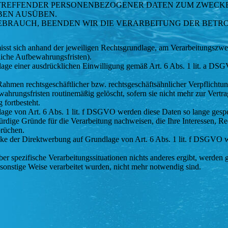
ETREFFENDER PERSONENBEZOGENER DATEN ZUM ZWECKE
BEN AUSÜBEN.
EBRAUCH, BEENDEN WIR DIE VERARBEITUNG DER BETR
t sich anhand der jeweiligen Rechtsgrundlage, am Verarbeitungszweck
liche Aufbewahrungsfristen).
ge einer ausdrücklichen Einwilligung gemäß Art. 6 Abs. 1 lit. a DSGV
 Rahmen rechtsgeschäftlicher bzw. rechtsgeschäftsähnlicher Verpflicht
ahrungsfristen routinemäßig gelöscht, sofern sie nicht mehr zur Vertra
 fortbesteht.
e von Art. 6 Abs. 1 lit. f DSGVO werden diese Daten so lange gespeic
ge Gründe für die Verarbeitung nachweisen, die Ihre Interessen, Rech
rüchen.
 der Direktwerbung auf Grundlage von Art. 6 Abs. 1 lit. f DSGVO wer
über spezifische Verarbeitungssituationen nichts anderes ergibt, werd
f sonstige Weise verarbeitet wurden, nicht mehr notwendig sind.