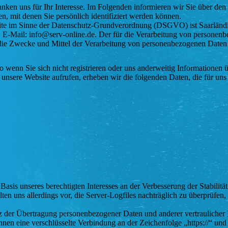
anken uns für Ihr Interesse. Im Folgenden informieren wir Sie über 
n, mit denen Sie persönlich identifiziert werden können.
bsite im Sinne der Datenschutz-Grundverordnung (DSGVO) ist Saarländi
-Mail: info@serv-online.de. Der für die Verarbeitung von personenbez
r die Zwecke und Mittel der Verarbeitung von personenbezogenen Daten 
 wenn Sie sich nicht registrieren oder uns anderweitig Informationen ü
 unsere Website aufrufen, erheben wir die folgenden Daten, die für uns
asis unseres berechtigten Interesses an der Verbesserung der Stabilitä
ten uns allerdings vor, die Server-Logfiles nachträglich zu überprüfen
 der Übertragung personenbezogener Daten und anderer vertraulicher I
nen eine verschlüsselte Verbindung an der Zeichenfolge „https://“ un