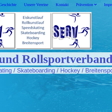
Geschichte
Unsere Vereine
Kontakt
Prävention
Impr
 und Rollsportverband
ating / Skateboarding / Hockey / Breitensp