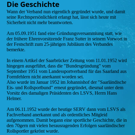
Die Geschichte
Wann der Verband nun eigentlich gegründet wurde, und damit
seine Rechtspersönlichkeit erlangt hat, lässt sich heute mit
Sicherheit nicht mehr beantworten.
Am 05.09.1951 fand eine Gründungsversammlung statt, wie
der frühere Ehrenvorsitzende Franz Sutter in seinem Vorwort in
der Festschrift zum 25-jährigen Jubiläum des Verbandes
bemerkte.
In einem Artikel der Saarbrücker Zeitung vom 11.01.1952 wird
hingegen ausgeführt, dass die "Bundesgründung" vom
September 1951 vom Landessportverband für das Saarland aus
Formfehlern nicht anerkannt worden sei.
Also wurde im Januar 1952 im Johannishof der "Saarländische
Eis- und Rollsportbund" erneut gegründet, diesmal unter dem
Vorsitz des damaligen Präsidenten des LSVS, Herrn Hans
Helmer.
Am 06.11.1952 wurde der heutige SERV dann vom LSVS als
Fachverband anerkannt und als ordentliches Mitgleid
aufgenommen. Damit begann eine sportliche Geschichte, die in
den 70gern mit vielen herausragenden Erfolgen saarländischer
Rollsportler gekrönt wurde.