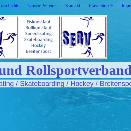
Geschichte
Unsere Vereine
Kontakt
Prävention
Impr
 und Rollsportverband
ating / Skateboarding / Hockey / Breitensp